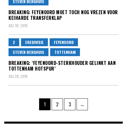
STEVEN BERGHUIS
BREAKING: FEYENOORD MOET TOCH NOG VREZEN VOOR
KEIHARDE TRANSFERKLAP
JULI 30, 2018
2
EREDIVISIE
FEYENOORD
STEVEN BERGHUIS
TOTTENHAM
BREAKING: ‘FEYENOORD-STERKHOUDER GELINKT AAN
TOTTENHAM HOTSPUR’
JULI 28, 2018
Berichten
Pagina
Pagina
Pagina
1
2
3
→
paginering