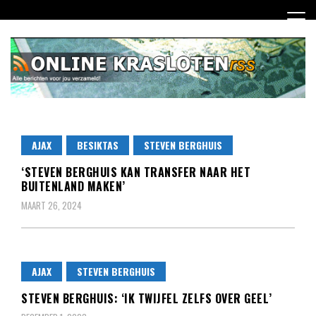
Ga
naar
de
inhoud
Dagelijks het laatste nieuws rondom online krasloten voor
Online Krasloten RSS
jou verzameld
AJAX
BESIKTAS
STEVEN BERGHUIS
‘STEVEN BERGHUIS KAN TRANSFER NAAR HET
BUITENLAND MAKEN’
MAART 26, 2024
AJAX
STEVEN BERGHUIS
STEVEN BERGHUIS: ‘IK TWIJFEL ZELFS OVER GEEL’