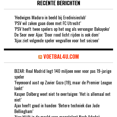
RECENTE BERICHTEN
‘Hedwiges Maduro in beeld bij Eredivisieclub’
‘PSV wil zaken gaan doen met FC Utrecht’
‘PSV heeft twee spelers op het oog als vervanger Bakayoko’
De Snor over Ajax: ‘Door rood licht rijden is ook dom’
‘Ajax ziet volgende speler wegvallen voor het seizoen’
VOETBAL4U.COM
BIZAR: Real Madrid legt 140 miljoen neer voor pas 19-jarige
speler
‘Feyenoord aast op Zavier Gozo (19), maar de Premier League
lonkt’
Kasper Dolberg weet niet te overtuigen: ‘Het is allemaal net
niet’
Ajax heeft goud in handen: ‘Betere techniek dan Jude
Bellingham’
‘Ajax blijft in de markt voor megatalent Noah Adedeji-