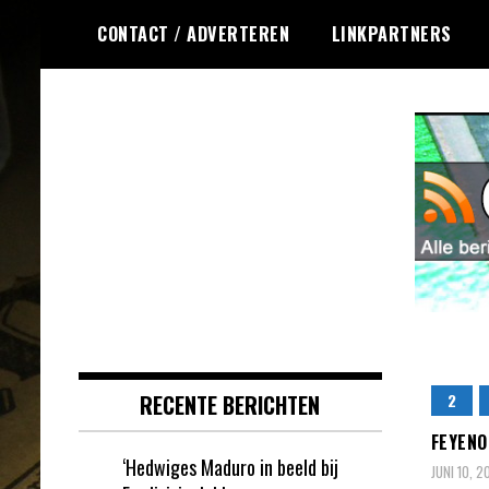
Ga
CONTACT / ADVERTEREN
LINKPARTNERS
naar
de
inhoud
Dagelijks het laatste nieuws
Online Krasloten
rondom online krasloten voor jou
RSS
verzameld
RECENTE BERICHTEN
2
FEYENO
‘Hedwiges Maduro in beeld bij
JUNI 10, 2