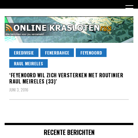
Ga
naar
de
inhoud
Dagelijks het laatste nieuws rondom online krasloten voor
EREDIVISIE
FENERBAHCE
FEYENOORD
Online Krasloten RSS
jou verzameld
RAUL MEIRELES
‘FEYENOORD WIL ZICH VERSTERKEN MET ROUTINIER
RAUL MEIRELES (33)’
JUNI 3, 2016
RECENTE BERICHTEN