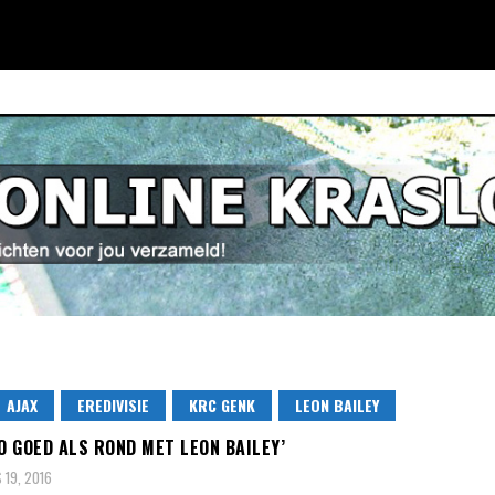
AJAX
EREDIVISIE
KRC GENK
LEON BAILEY
ZO GOED ALS ROND MET LEON BAILEY’
19, 2016