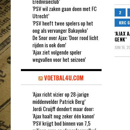
Eredivisieclub’
‘PSV wil zaken gaan doen met FC
2
Utrecht’
‘PSV heeft twee spelers op het
KRC G
oog als vervanger Bakayoko’
‘AJAX 
De Snor over Ajax: ‘Door rood licht
GENK’
rijden is ook dom’
JUNI 16, 2
‘Ajax ziet volgende speler
wegvallen voor het seizoen’
VOETBAL4U.COM
‘Ajax richt vizier op 28-jarige
middenvelder Patrick Berg’
Jordi Cruijff dendert maar door:
‘Ajax haalt nog zeker één kanon’
‘PSV krijgt bod binnen van 7,5