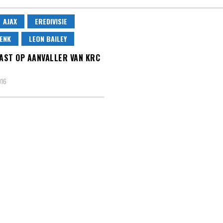
AJAX
EREDIVISIE
ENK
LEON BAILEY
AAST OP AANVALLER VAN KRC
016