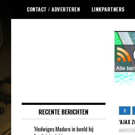
Ga
CONTACT / ADVERTEREN
LINKPARTNERS
naar
de
inhoud
Dagelijks het laatste nieuws
Online Krasloten
rondom online krasloten voor jou
RSS
verzameld
RECENTE BERICHTEN
2
‘AJAX 
‘Hedwiges Maduro in beeld bij
AUGUSTUS 