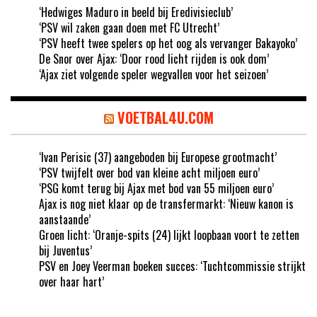
‘Hedwiges Maduro in beeld bij Eredivisieclub’
‘PSV wil zaken gaan doen met FC Utrecht’
‘PSV heeft twee spelers op het oog als vervanger Bakayoko’
De Snor over Ajax: ‘Door rood licht rijden is ook dom’
‘Ajax ziet volgende speler wegvallen voor het seizoen’
VOETBAL4U.COM
‘Ivan Perisic (37) aangeboden bij Europese grootmacht’
‘PSV twijfelt over bod van kleine acht miljoen euro’
‘PSG komt terug bij Ajax met bod van 55 miljoen euro’
Ajax is nog niet klaar op de transfermarkt: ‘Nieuw kanon is
aanstaande’
Groen licht: ‘Oranje-spits (24) lijkt loopbaan voort te zetten
bij Juventus’
PSV en Joey Veerman boeken succes: ‘Tuchtcommissie strijkt
over haar hart’