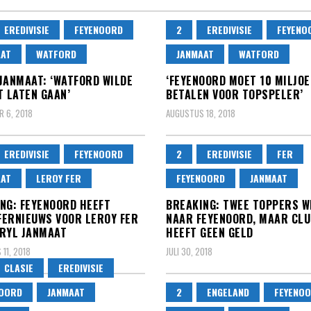
EREDIVISIE
FEYENOORD
2
EREDIVISIE
FEYENO
AAT
WATFORD
JANMAAT
WATFORD
JANMAAT: ‘WATFORD WILDE
‘FEYENOORD MOET 10 MILJO
T LATEN GAAN’
BETALEN VOOR TOPSPELER’
 6, 2018
AUGUSTUS 18, 2018
EREDIVISIE
FEYENOORD
2
EREDIVISIE
FER
AAT
LEROY FER
FEYENOORD
JANMAAT
NG: FEYENOORD HEEFT
BREAKING: TWEE TOPPERS W
ERNIEUWS VOOR LEROY FER
NAAR FEYENOORD, MAAR CLU
RYL JANMAAT
HEEFT GEEN GELD
11, 2018
JULI 30, 2018
CLASIE
EREDIVISIE
NOORD
JANMAAT
2
ENGELAND
FEYENO