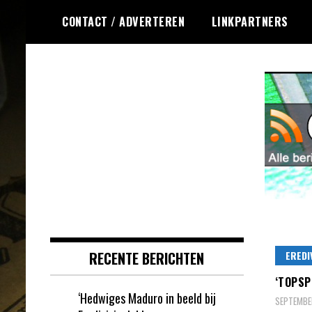
Ga
CONTACT / ADVERTEREN
LINKPARTNERS
naar
de
inhoud
Dagelijks het laatste nieuws
Online Krasloten
rondom online krasloten voor jou
RSS
verzameld
RECENTE BERICHTEN
EREDI
‘TOPSP
‘Hedwiges Maduro in beeld bij
SEPTEMBER