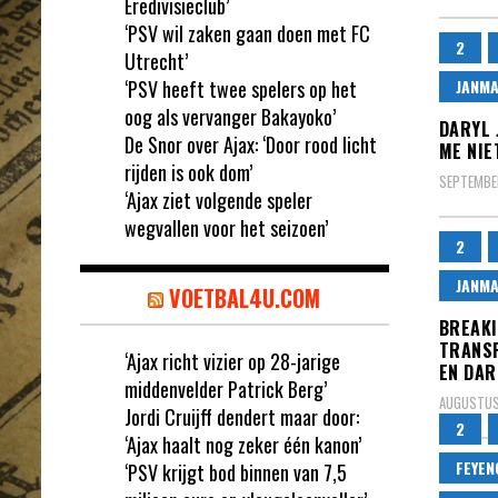
Eredivisieclub’
‘PSV wil zaken gaan doen met FC
2
Utrecht’
‘PSV heeft twee spelers op het
JANM
oog als vervanger Bakayoko’
DARYL 
De Snor over Ajax: ‘Door rood licht
ME NIE
rijden is ook dom’
SEPTEMBER
‘Ajax ziet volgende speler
wegvallen voor het seizoen’
2
JANM
VOETBAL4U.COM
BREAKI
TRANSF
‘Ajax richt vizier op 28-jarige
EN DAR
middenvelder Patrick Berg’
AUGUSTUS 
Jordi Cruijff dendert maar door:
2
‘Ajax haalt nog zeker één kanon’
FEYE
‘PSV krijgt bod binnen van 7,5