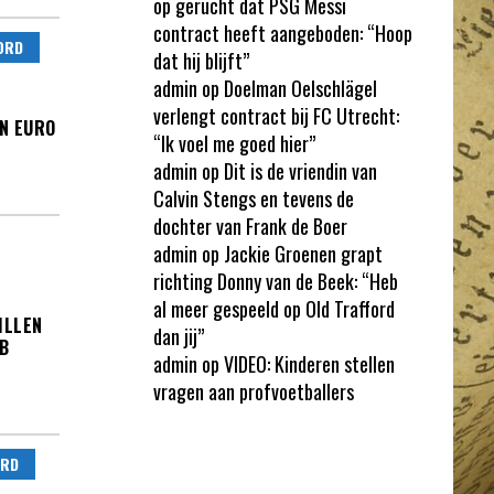
op gerucht dat PSG Messi
contract heeft aangeboden: “Hoop
ORD
dat hij blijft”
admin
op
Doelman Oelschlägel
verlengt contract bij FC Utrecht:
EN EURO
“Ik voel me goed hier”
admin
op
Dit is de vriendin van
Calvin Stengs en tevens de
dochter van Frank de Boer
admin
op
Jackie Groenen grapt
richting Donny van de Beek: “Heb
al meer gespeeld op Old Trafford
ILLEN
dan jij”
B
admin
op
VIDEO: Kinderen stellen
vragen aan profvoetballers
ORD