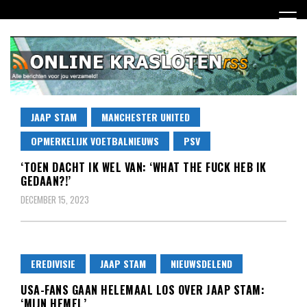
Ga
naar
de
inhoud
Dagelijks het laatste nieuws rondom online krasloten voor
JAAP STAM
MANCHESTER UNITED
Online Krasloten RSS
jou verzameld
OPMERKELIJK VOETBALNIEUWS
PSV
‘TOEN DACHT IK WEL VAN: ‘WHAT THE FUCK HEB IK
GEDAAN?!’
DECEMBER 15, 2023
EREDIVISIE
JAAP STAM
NIEUWSDELEND
USA-FANS GAAN HELEMAAL LOS OVER JAAP STAM:
‘MIJN HEMEL’