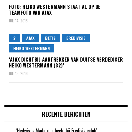
FOTO: HEIKO WESTERMANN STAAT AL OP DE
TEAMFOTO VAN AJAX
JULI 14, 2016
2
AJAX
BETIS
EREDIVISIE
HEIKO WESTERMANN
‘AJAX DICHTBIJ AANTREKKEN VAN DUITSE VERDEDIGER
HEIKO WESTERMANN (32)’
JULI 13, 2016
RECENTE BERICHTEN
‘Hedwiges Maduro in beeld bij Eredivisieclub’