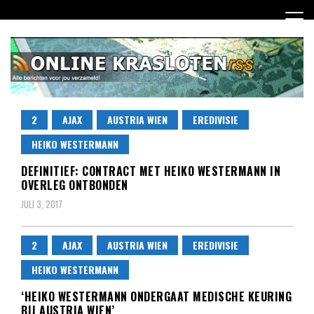
Ga
naar
de
inhoud
Dagelijks het laatste nieuws rondom online krasloten voor
2
AJAX
AUSTRIA WIEN
EREDIVISIE
Online Krasloten RSS
jou verzameld
HEIKO WESTERMANN
DEFINITIEF: CONTRACT MET HEIKO WESTERMANN IN
OVERLEG ONTBONDEN
JULI 3, 2017
2
AJAX
AUSTRIA WIEN
EREDIVISIE
HEIKO WESTERMANN
‘HEIKO WESTERMANN ONDERGAAT MEDISCHE KEURING
BIJ AUSTRIA WIEN’