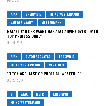
MEI 9, 2017
AJAX
EREDIVISIE
HEIKO WESTERMANN
VAN DER VAART
WESTERMANN
RAFAEL VAN DER VAART GAF AJAX ADVIES OVER ‘OP EN
TOP PROFESSIONAL”
JULI 21, 2016
AJAX
ELTON ACOLATSE
EREDIVISIE
HEIKO WESTERMANN
WESTERLO
‘ELTON ACOLATSE OP PROEF BIJ WESTERLO’
JULI 20, 2016
2
AJAX
BETIS
EREDIVISIE
HEIKO WESTERMANN