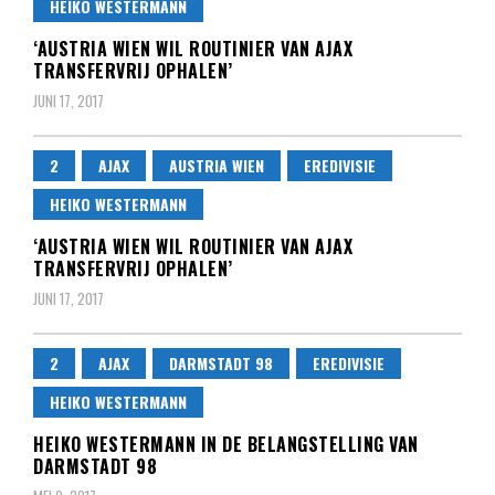
HEIKO WESTERMANN
‘AUSTRIA WIEN WIL ROUTINIER VAN AJAX
TRANSFERVRIJ OPHALEN’
JUNI 17, 2017
2
AJAX
AUSTRIA WIEN
EREDIVISIE
HEIKO WESTERMANN
‘AUSTRIA WIEN WIL ROUTINIER VAN AJAX
TRANSFERVRIJ OPHALEN’
JUNI 17, 2017
2
AJAX
DARMSTADT 98
EREDIVISIE
HEIKO WESTERMANN
HEIKO WESTERMANN IN DE BELANGSTELLING VAN
DARMSTADT 98