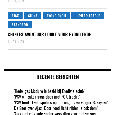
JULI 19, 2016
AJAX
CHINA
EYONG ENOH
JUPILER LEAGUE
STANDARD
CHINEES AVONTUUR LONKT VOOR EYONG ENOH
JULI 19, 2016
RECENTE BERICHTEN
‘Hedwiges Maduro in beeld bij Eredivisieclub’
‘PSV wil zaken gaan doen met FC Utrecht’
‘PSV heeft twee spelers op het oog als vervanger Bakayoko’
De Snor over Ajax: ‘Door rood licht rijden is ook dom’
‘Ajax ziet volgende speler wegvallen voor het seizoen’