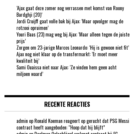
‘Ajax gaat deze zomer nog verrassen met komst van Roony
Bardghji (20)’
Jordi Cruijff gaat volle bak bij Ajax: ‘Maar opvolger mag de
rotzooi opruimen’
Youri Baas (23) mag weg bij Ajax: ‘Maar alleen tegen de juiste
prijs’
Zorgen om 23-jarige Marcos Leonardo: ‘Hij is gewoon niet fit’
Ajax nog niet klaar op de transfermarkt: ‘Er moet meer
kwaliteit bij’
Sami Ouaissa niet naar Ajax: ‘Ze vinden hem geen acht
miljoen waard’
RECENTE REACTIES
admin
op
Ronald Koeman reageert op gerucht dat PSG Messi
contract heeft aangeboden: “Hoop dat hij blijft”
admin
op
Doelman Oelschlägel verlengt contract bij FC