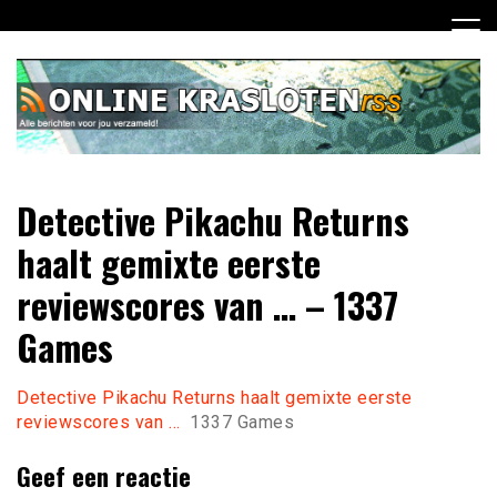
Ga
naar
de
inhoud
Dagelijks het laatste nieuws rondom online krasloten voor
Online Krasloten RSS
Detective Pikachu Returns
jou verzameld
haalt gemixte eerste
reviewscores van … – 1337
Games
Detective Pikachu Returns haalt gemixte eerste
reviewscores van …
1337 Games
Geef een reactie