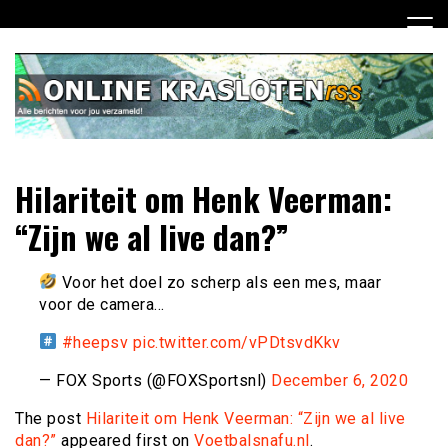
Ga
naar
de
inhoud
Dagelijks het laatste nieuws rondom online krasloten voor
Online Krasloten RSS
Hilariteit om Henk Veerman:
jou verzameld
“Zijn we al live dan?”
Voor het doel zo scherp als een mes, maar
voor de camera…
#heepsv
pic.twitter.com/vPDtsvdKkv
— FOX Sports (@FOXSportsnl)
December 6, 2020
The post
Hilariteit om Henk Veerman: “Zijn we al live
dan?”
appeared first on
Voetbalsnafu.nl
.