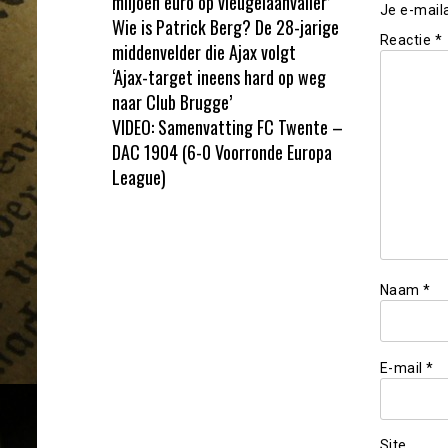
miljoen euro op vleugelaanvaller’
Je e-mail
Wie is Patrick Berg? De 28-jarige
Reactie
*
middenvelder die Ajax volgt
‘Ajax-target ineens hard op weg
naar Club Brugge’
VIDEO: Samenvatting FC Twente –
DAC 1904 (6-0 Voorronde Europa
League)
Naam
*
E-mail
*
Site