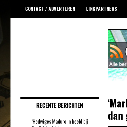
Ga
CONTACT / ADVERTEREN
LINKPARTNERS
naar
de
inhoud
Dagelijks het laatste nieuws
Online Krasloten
rondom online krasloten voor jou
RSS
verzameld
‘Mar
RECENTE BERICHTEN
dan 
‘Hedwiges Maduro in beeld bij