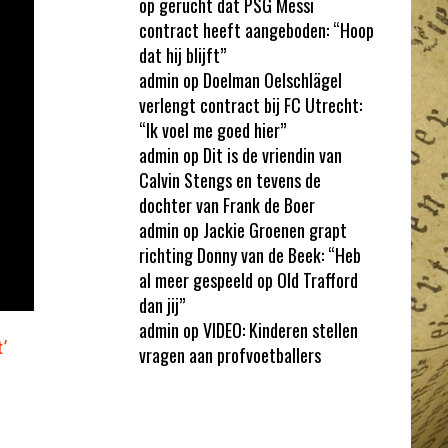
op gerucht dat PSG Messi
contract heeft aangeboden: “Hoop
dat hij blijft”
admin
op
Doelman Oelschlägel
verlengt contract bij FC Utrecht:
“Ik voel me goed hier”
admin
op
Dit is de vriendin van
Calvin Stengs en tevens de
dochter van Frank de Boer
admin
op
Jackie Groenen grapt
richting Donny van de Beek: “Heb
al meer gespeeld op Old Trafford
dan jij”
admin
op
VIDEO: Kinderen stellen
’
vragen aan profvoetballers