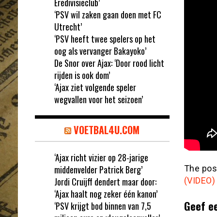
Eredivisieclub’
‘PSV wil zaken gaan doen met FC
Utrecht’
‘PSV heeft twee spelers op het
oog als vervanger Bakayoko’
De Snor over Ajax: ‘Door rood licht
rijden is ook dom’
‘Ajax ziet volgende speler
wegvallen voor het seizoen’
VOETBAL4U.COM
‘Ajax richt vizier op 28-jarige
middenvelder Patrick Berg’
The po
Jordi Cruijff dendert maar door:
(VIDEO)
‘Ajax haalt nog zeker één kanon’
Geef e
‘PSV krijgt bod binnen van 7,5