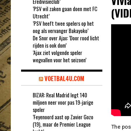
Vivi
Eredivisieclub’
‘PSV wil zaken gaan doen met FC
(VID
Utrecht’
‘PSV heeft twee spelers op het
oog als vervanger Bakayoko’
De Snor over Ajax: ‘Door rood licht
rijden is ook dom’
‘Ajax ziet volgende speler
wegvallen voor het seizoen’
VOETBAL4U.COM
BIZAR: Real Madrid legt 140
miljoen neer voor pas 19-jarige
speler
‘Feyenoord aast op Zavier Gozo
(19), maar de Premier League
The po