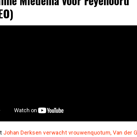
anne Miedema voor Feyenoord
EO)
st
Johan Derksen verwacht vrouwenquotum, Van der Gij