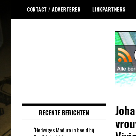
Ga
CONTACT / ADVERTEREN
LINKPARTNERS
naar
de
inhoud
Dagelijks het laatste nieuws
Online Krasloten
rondom online krasloten voor jou
RSS
verzameld
Joha
RECENTE BERICHTEN
vrou
‘Hedwiges Maduro in beeld bij