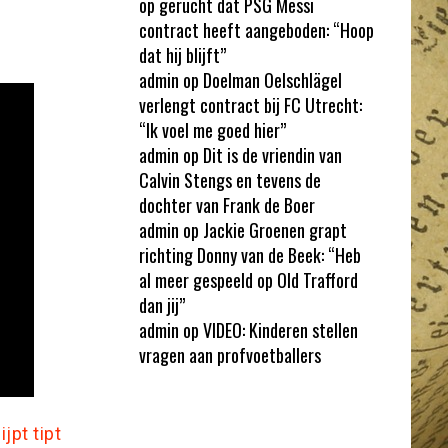
op gerucht dat PSG Messi
contract heeft aangeboden: “Hoop
dat hij blijft”
admin
op
Doelman Oelschlägel
verlengt contract bij FC Utrecht:
“Ik voel me goed hier”
admin
op
Dit is de vriendin van
Calvin Stengs en tevens de
dochter van Frank de Boer
admin
op
Jackie Groenen grapt
richting Donny van de Beek: “Heb
al meer gespeeld op Old Trafford
dan jij”
admin
op
VIDEO: Kinderen stellen
vragen aan profvoetballers
pt tipt