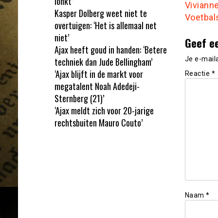
lonkt’
Viviann
Kasper Dolberg weet niet te
Voetbal
overtuigen: ‘Het is allemaal net
niet’
Geef e
Ajax heeft goud in handen: ‘Betere
Je e-mail
techniek dan Jude Bellingham’
‘Ajax blijft in de markt voor
Reactie
*
megatalent Noah Adedeji-
Sternberg (21)’
‘Ajax meldt zich voor 20-jarige
rechtsbuiten Mauro Couto’
Naam
*