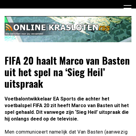
Ga
naar
de
inhoud
Dagelijks het laatste nieuws rondom online krasloten voor
Online Krasloten RSS
FIFA 20 haalt Marco van Basten
jou verzameld
uit het spel na ‘Sieg Heil’
uitspraak
Voetbalontwikkelaar EA Sports die achter het
voetbalspel FIFA 20 zit heeft Marco van Basten uit het
spel gehaald. Dit vanwege zijn ‘Sieg Heil’ uitspraak die
hij onlangs deed op de televisie.
Men communiceert namelijk dat Van Basten (aanwezig