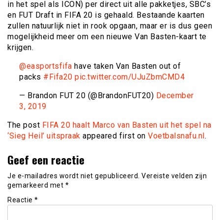
in het spel als ICON) per direct uit alle pakketjes, SBC’s
en FUT Draft in FIFA 20 is gehaald. Bestaande kaarten
zullen natuurlijk niet in rook opgaan, maar er is dus geen
mogelijkheid meer om een nieuwe Van Basten-kaart te
krijgen.
@easportsfifa
have taken Van Basten out of
packs
#Fifa20
pic.twitter.com/UJuZbmCMD4
— Brandon FUT 20 (@BrandonFUT20)
December
3, 2019
The post
FIFA 20 haalt Marco van Basten uit het spel na
‘Sieg Heil’ uitspraak
appeared first on
Voetbalsnafu.nl
.
Geef een reactie
Je e-mailadres wordt niet gepubliceerd.
Vereiste velden zijn
gemarkeerd met
*
Reactie
*