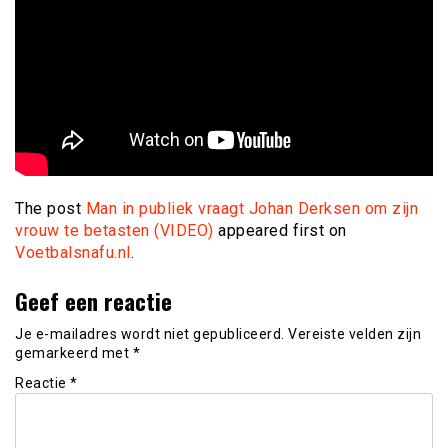
The post
Man in publiek vraagt Johan Derksen om zijn
vrouw te betasten (VIDEO)
appeared first on
Voetbalsnafu.nl
.
Geef een reactie
Je e-mailadres wordt niet gepubliceerd.
Vereiste velden zijn
gemarkeerd met
*
Reactie
*