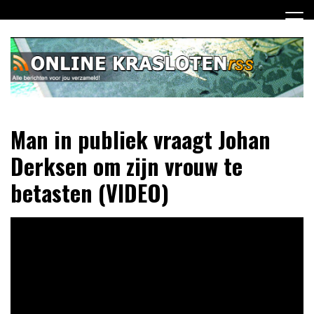
Ga
naar
de
inhoud
Dagelijks het laatste nieuws rondom online krasloten voor
Online Krasloten RSS
Man in publiek vraagt Johan
jou verzameld
Derksen om zijn vrouw te
betasten (VIDEO)