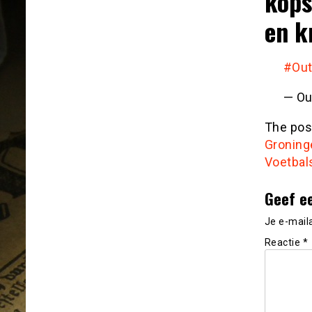
kops
en k
#Out
— Ou
The po
Groninge
Voetbal
Geef e
Je e-mail
Reactie
*