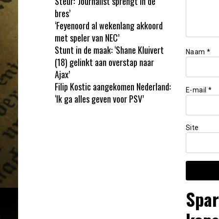
Steur: ‘Journalist sprengt in de
bres’
‘Feyenoord al wekenlang akkoord
met speler van NEC’
Stunt in de maak: ‘Shane Kluivert
Naam
*
(18) gelinkt aan overstap naar
Ajax’
Filip Kostic aangekomen Nederland:
E-mail
*
‘Ik ga alles geven voor PSV’
Site
Spar