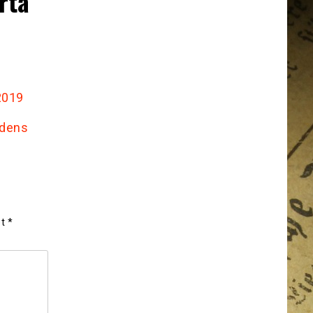
rta
2019
jdens
et
*