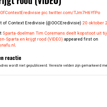
rijgt rood (VIDEO)
OfContextEredivisie
pic.twitter.com/TJm7H6YfPo
t of Context Eredivisie (@OOCEredivisie)
20 oktober 
st
Sparta-doelman Tim Coremans deelt kopstoot uit ti
n-Sparta en krijgt rood (VIDEO)
appeared first on
snafu.nl
.
en reactie
adres wordt niet gepubliceerd.
Vereiste velden zijn gemarkeerd m