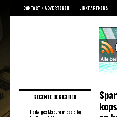
Ga
CONTACT / ADVERTEREN
LINKPARTNERS
naar
de
inhoud
Dagelijks het laatste nieuws
Online Krasloten
rondom online krasloten voor jou
RSS
verzameld
Spar
RECENTE BERICHTEN
kops
‘Hedwiges Maduro in beeld bij