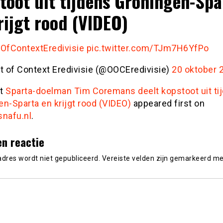
toot uit tijdens Groningen-Spa
rijgt rood (VIDEO)
OfContextEredivisie
pic.twitter.com/TJm7H6YfPo
t of Context Eredivisie (@OOCEredivisie)
20 oktober 
st
Sparta-doelman Tim Coremans deelt kopstoot uit ti
n-Sparta en krijgt rood (VIDEO)
appeared first on
snafu.nl
.
en reactie
adres wordt niet gepubliceerd.
Vereiste velden zijn gemarkeerd m