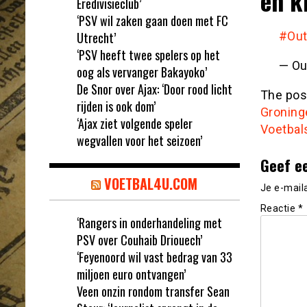
en k
Eredivisieclub’
‘PSV wil zaken gaan doen met FC
Utrecht’
#Out
‘PSV heeft twee spelers op het
— Ou
oog als vervanger Bakayoko’
De Snor over Ajax: ‘Door rood licht
The po
rijden is ook dom’
Groninge
‘Ajax ziet volgende speler
Voetbal
wegvallen voor het seizoen’
Geef e
VOETBAL4U.COM
Je e-mail
Reactie
*
‘Rangers in onderhandeling met
PSV over Couhaib Driouech’
‘Feyenoord wil vast bedrag van 33
miljoen euro ontvangen’
Veen onzin rondom transfer Sean