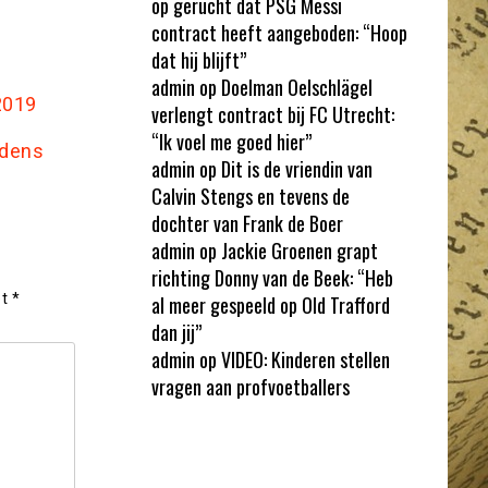
op gerucht dat PSG Messi
contract heeft aangeboden: “Hoop
dat hij blijft”
admin
op
Doelman Oelschlägel
2019
verlengt contract bij FC Utrecht:
“Ik voel me goed hier”
jdens
admin
op
Dit is de vriendin van
Calvin Stengs en tevens de
dochter van Frank de Boer
admin
op
Jackie Groenen grapt
richting Donny van de Beek: “Heb
et
*
al meer gespeeld op Old Trafford
dan jij”
admin
op
VIDEO: Kinderen stellen
vragen aan profvoetballers