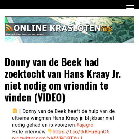
Ga
naar
de
inhoud
Dagelijks het laatste nieuws rondom online krasloten voor
Online Krasloten RSS
Donny van de Beek had
jou verzameld
zoektocht van Hans Kraay Jr.
niet nodig om vriendin te
vinden (VIDEO)
| Donny van de Beek heeft de hulp van de
ultieme wingman Hans Kraay jr. blijkbaar niet
nodig gehad en is voorzien.
#ajagro
Hele interview
https://t.co/tkKHuBgnO5
pic.twitter.com/xMWPQBTXuJ