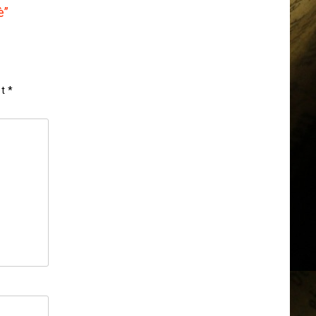
è”
et
*