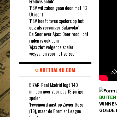
Eredivisieclub’
‘PSV wil zaken gaan doen met FC
Utrecht’
‘PSV heeft twee spelers op het
oog als vervanger Bakayoko’
De Snor over Ajax: ‘Door rood licht
rijden is ook dom’
‘Ajax ziet volgende speler
wegvallen voor het seizoen’
VOETBAL4U.COM
BIZAR: Real Madrid legt 140
miljoen neer voor pas 19-jarige
speler
BUITEN
‘Feyenoord aast op Zavier Gozo
WINNEN
(19), maar de Premier League
GOEDE 