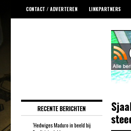
Ga
CONTACT / ADVERTEREN
LINKPARTNERS
naar
de
inhoud
Dagelijks het laatste nieuws
Online Krasloten
rondom online krasloten voor jou
RSS
verzameld
Sjaa
RECENTE BERICHTEN
stee
‘Hedwiges Maduro in beeld bij