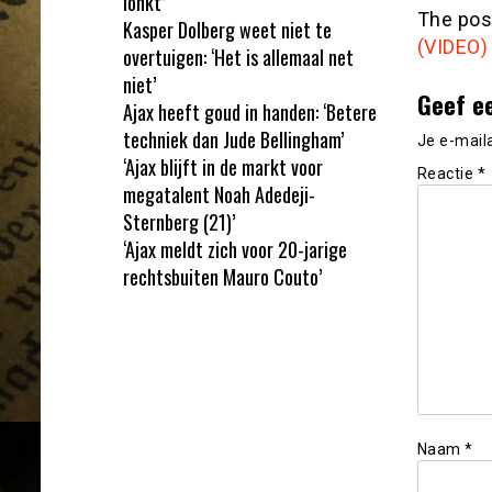
lonkt’
The po
Kasper Dolberg weet niet te
(VIDEO)
overtuigen: ‘Het is allemaal net
niet’
Geef e
Ajax heeft goud in handen: ‘Betere
techniek dan Jude Bellingham’
Je e-mail
‘Ajax blijft in de markt voor
Reactie
*
megatalent Noah Adedeji-
Sternberg (21)’
‘Ajax meldt zich voor 20-jarige
rechtsbuiten Mauro Couto’
Naam
*