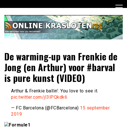
Ga
naar
de
inhoud
Dagelijks het laatste nieuws rondom online krasloten voor
Online Krasloten RSS
De warming-up van Frenkie de
jou verzameld
Jong (en Arthur) voor #barval
is pure kunst (VIDEO)
Arthur & Frenkie ballin'. You love to see it.
pic.twitter.com/jI3lPQkdk6
— FC Barcelona (@FCBarcelona)
15 september
2019