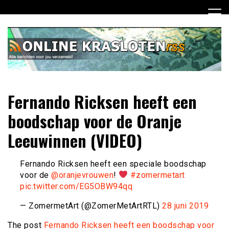
Ga
naar
de
inhoud
Dagelijks het laatste nieuws rondom online krasloten voor
Online Krasloten RSS
Fernando Ricksen heeft een
jou verzameld
boodschap voor de Oranje
Leeuwinnen (VIDEO)
Fernando Ricksen heeft een speciale boodschap
voor de
@oranjevrouwen
!
#zomermetart
pic.twitter.com/EG5OBW94qq
— ZomermetArt (@ZomerMetArtRTL)
28 juni 2019
The post
Fernando Ricksen heeft een boodschap voor