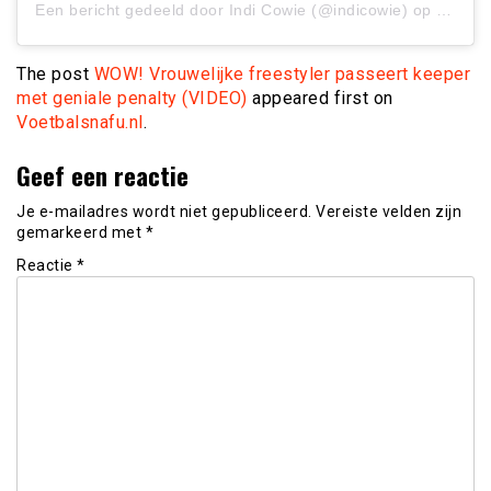
Een bericht gedeeld door
Indi Cowie
(@indicowie) op
5 Jun 
The post
WOW! Vrouwelijke freestyler passeert keeper
met geniale penalty (VIDEO)
appeared first on
Voetbalsnafu.nl
.
Geef een reactie
Je e-mailadres wordt niet gepubliceerd.
Vereiste velden zijn
gemarkeerd met
*
Reactie
*