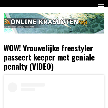
Ga
naar
de
inhoud
Dagelijks het laatste nieuws rondom online krasloten voor
Online Krasloten RSS
WOW! Vrouwelijke freestyler
jou verzameld
passeert keeper met geniale
penalty (VIDEO)