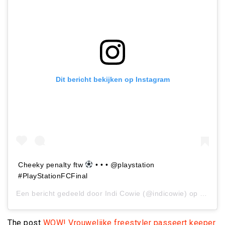
Dit bericht bekijken op Instagram
Cheeky penalty ftw
• • • @playstation
#PlayStationFCFinal
Een bericht gedeeld door
Indi Cowie
(@indicowie) op
5 Jun 
The post
WOW! Vrouwelijke freestyler passeert keeper