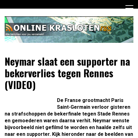
Ga
naar
de
inhoud
Dagelijks het laatste nieuws rondom online krasloten voor
Online Krasloten RSS
Neymar slaat een supporter na
jou verzameld
bekerverlies tegen Rennes
(VIDEO)
De Franse grootmacht Paris
Saint-Germain verloor gisteren
na strafschoppen de bekerfinale tegen Stade Rennes
en gemoederen waren daarna verhit. Neymar wenste
bijvoorbeeld niet gefilmd te worden en haalde zelfs uit
naar een supporter. Kijk hieronder naar de beelden van