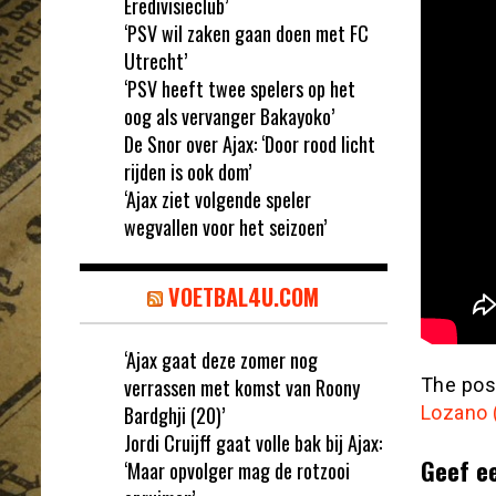
Eredivisieclub’
‘PSV wil zaken gaan doen met FC
Utrecht’
‘PSV heeft twee spelers op het
oog als vervanger Bakayoko’
De Snor over Ajax: ‘Door rood licht
rijden is ook dom’
‘Ajax ziet volgende speler
wegvallen voor het seizoen’
VOETBAL4U.COM
‘Ajax gaat deze zomer nog
verrassen met komst van Roony
The po
Bardghji (20)’
Lozano 
Jordi Cruijff gaat volle bak bij Ajax:
Geef e
‘Maar opvolger mag de rotzooi