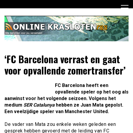
Ga
naar
de
inhoud
Dagelijks het laatste nieuws rondom online krasloten voor
Online Krasloten RSS
‘FC Barcelona verrast en gaat
jou verzameld
voor opvallende zomertransfer’
FC Barcelona heeft een
opvallende speler op het oog als
aanwinst voor het volgende seizoen. Volgens het
medium
SER Catalunya
hebben ze Juan Mata gepolst.
Een veelzijdige speler van Manchester United.
De vader van Mata zou enkele weken geleden een
gesprek hebben gevoerd met de leiding van FC