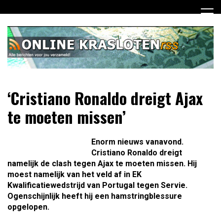
Ga
naar
de
inhoud
Dagelijks het laatste nieuws rondom online krasloten voor
Online Krasloten RSS
‘Cristiano Ronaldo dreigt Ajax
jou verzameld
te moeten missen’
Enorm nieuws vanavond.
Cristiano Ronaldo dreigt
namelijk de clash tegen Ajax te moeten missen. Hij
moest namelijk van het veld af in EK
Kwalificatiewedstrijd van Portugal tegen Servie.
Ogenschijnlijk heeft hij een hamstringblessure
opgelopen.