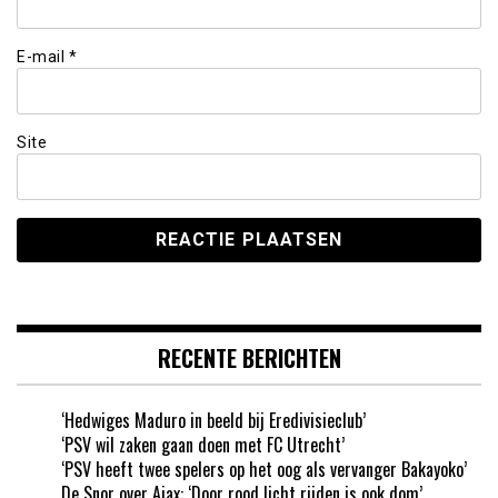
E-mail
*
Site
RECENTE BERICHTEN
‘Hedwiges Maduro in beeld bij Eredivisieclub’
‘PSV wil zaken gaan doen met FC Utrecht’
‘PSV heeft twee spelers op het oog als vervanger Bakayoko’
De Snor over Ajax: ‘Door rood licht rijden is ook dom’