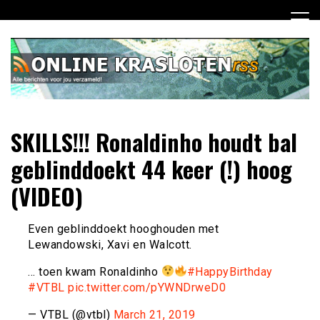
Ga
naar
de
inhoud
Dagelijks het laatste nieuws rondom online krasloten voor
Online Krasloten RSS
SKILLS!!! Ronaldinho houdt bal
jou verzameld
geblinddoekt 44 keer (!) hoog
(VIDEO)
Even geblinddoekt hooghouden met
Lewandowski, Xavi en Walcott.
… toen kwam Ronaldinho
#HappyBirthday
#VTBL
pic.twitter.com/pYWNDrweD0
— VTBL (@vtbl)
March 21, 2019