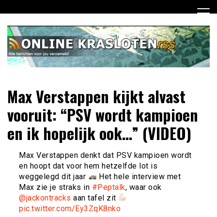
Ga
naar
de
inhoud
Dagelijks het laatste nieuws rondom online krasloten voor
Online Krasloten RSS
Max Verstappen kijkt alvast
jou verzameld
vooruit: “PSV wordt kampioen
en ik hopelijk ook…” (VIDEO)
Max Verstappen denkt dat PSV kampioen wordt
en hoopt dat voor hem hetzelfde lot is
weggelegd dit jaar
Het hele interview met
Max zie je straks in
#Peptalk
, waar ook
@jackontracks
aan tafel zit
pic.twitter.com/Ey3ZqK8nko