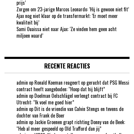
prijs’
Zorgen om 23-jarige Marcos Leonardo: ‘Hij is gewoon niet fit’
Ajax nog niet klaar op de transfermarkt: ‘Er moet meer
kwaliteit bij’
Sami Ouaissa niet naar Ajax: ‘Ze vinden hem geen acht
miljoen waard’
RECENTE REACTIES
admin
op
Ronald Koeman reageert op gerucht dat PSG Messi
contract heeft aangeboden: “Hoop dat hij blijft”
admin
op
Doelman Oelschlägel verlengt contract bij FC
Utrecht: “Ik voel me goed hier”
admin
op
Dit is de vriendin van Calvin Stengs en tevens de
dochter van Frank de Boer
admin
op
Jackie Groenen grapt richting Donny van de Beek:
“Heb al meer gespeeld op Old Trafford dan jij”