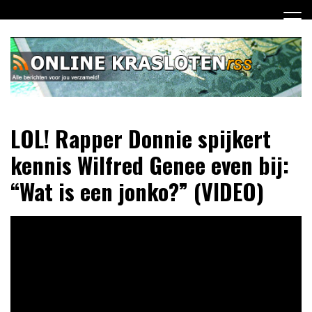
Ga
naar
de
inhoud
Dagelijks het laatste nieuws rondom online krasloten voor
Online Krasloten RSS
LOL! Rapper Donnie spijkert
jou verzameld
kennis Wilfred Genee even bij:
“Wat is een jonko?” (VIDEO)