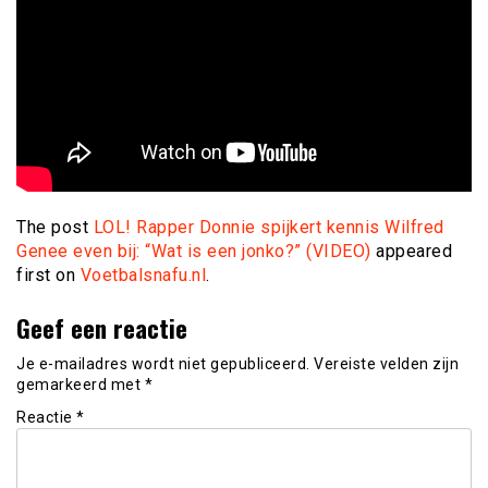
The post
LOL! Rapper Donnie spijkert kennis Wilfred
Genee even bij: “Wat is een jonko?” (VIDEO)
appeared
first on
Voetbalsnafu.nl
.
Geef een reactie
Je e-mailadres wordt niet gepubliceerd.
Vereiste velden zijn
gemarkeerd met
*
Reactie
*