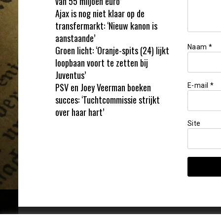
van 55 miljoen euro’
Ajax is nog niet klaar op de
transfermarkt: ‘Nieuw kanon is
aanstaande’
Naam
*
Groen licht: ‘Oranje-spits (24) lijkt
loopbaan voort te zetten bij
Juventus’
PSV en Joey Veerman boeken
E-mail
*
succes: ‘Tuchtcommissie strijkt
over haar hart’
Site