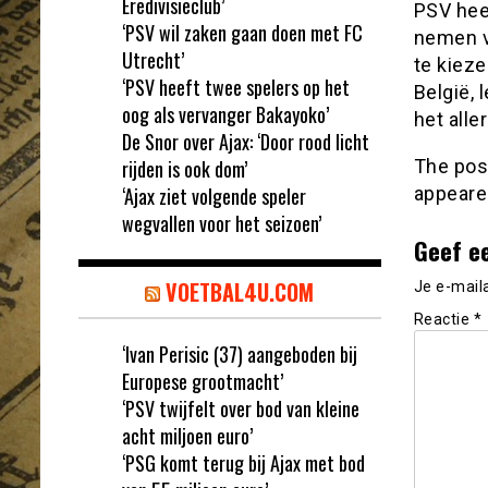
Eredivisieclub’
PSV hee
‘PSV wil zaken gaan doen met FC
nemen va
Utrecht’
te kieze
‘PSV heeft twee spelers op het
België, 
oog als vervanger Bakayoko’
het alle
De Snor over Ajax: ‘Door rood licht
rijden is ook dom’
The po
‘Ajax ziet volgende speler
appeare
wegvallen voor het seizoen’
Geef e
VOETBAL4U.COM
Je e-mail
Reactie
*
‘Ivan Perisic (37) aangeboden bij
Europese grootmacht’
‘PSV twijfelt over bod van kleine
acht miljoen euro’
‘PSG komt terug bij Ajax met bod