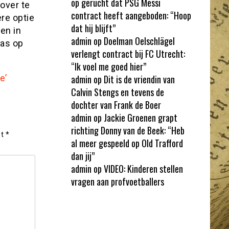
op gerucht dat PSG Messi
over te
contract heeft aangeboden: “Hoop
re optie
dat hij blijft”
en in
admin
op
Doelman Oelschlägel
Pas op
verlengt contract bij FC Utrecht:
“Ik voel me goed hier”
e’
admin
op
Dit is de vriendin van
Calvin Stengs en tevens de
dochter van Frank de Boer
admin
op
Jackie Groenen grapt
richting Donny van de Beek: “Heb
et
*
al meer gespeeld op Old Trafford
dan jij”
admin
op
VIDEO: Kinderen stellen
vragen aan profvoetballers