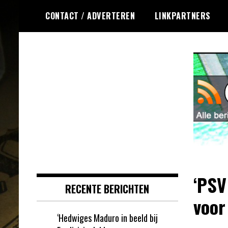
Ga
CONTACT / ADVERTEREN
LINKPARTNERS
naar
de
inhoud
Dagelijks het laatste nieuws
Online Krasloten
rondom online krasloten voor jou
RSS
verzameld
‘PSV
RECENTE BERICHTEN
voor
‘Hedwiges Maduro in beeld bij