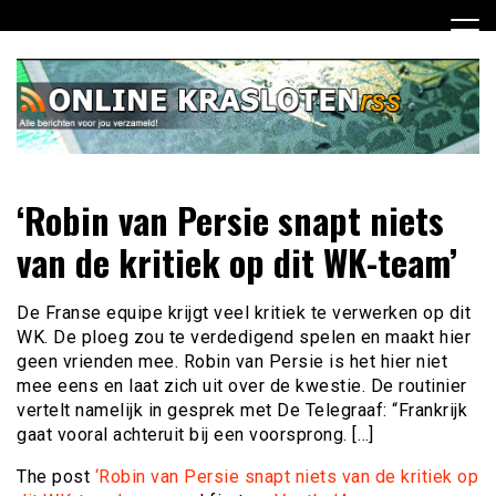
Ga
naar
de
inhoud
Dagelijks het laatste nieuws rondom online krasloten voor
Online Krasloten RSS
‘Robin van Persie snapt niets
jou verzameld
van de kritiek op dit WK-team’
De Franse equipe krijgt veel kritiek te verwerken op dit
WK. De ploeg zou te verdedigend spelen en maakt hier
geen vrienden mee. Robin van Persie is het hier niet
mee eens en laat zich uit over de kwestie. De routinier
vertelt namelijk in gesprek met De Telegraaf: “Frankrijk
gaat vooral achteruit bij een voorsprong. […]
The post
‘Robin van Persie snapt niets van de kritiek op