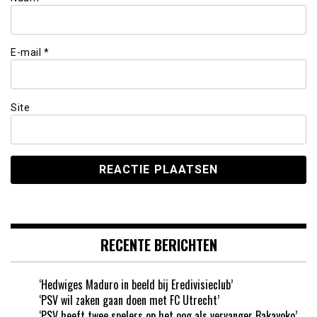
E-mail
*
Site
RECENTE BERICHTEN
‘Hedwiges Maduro in beeld bij Eredivisieclub’
‘PSV wil zaken gaan doen met FC Utrecht’
‘PSV heeft twee spelers op het oog als vervanger Bakayoko’