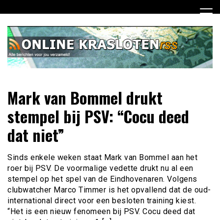
Ga
naar
de
inhoud
Dagelijks het laatste nieuws rondom online krasloten voor
Online Krasloten RSS
Mark van Bommel drukt
jou verzameld
stempel bij PSV: “Cocu deed
dat niet”
Sinds enkele weken staat Mark van Bommel aan het
roer bij PSV. De voormalige vedette drukt nu al een
stempel op het spel van de Eindhovenaren. Volgens
clubwatcher Marco Timmer is het opvallend dat de oud-
international direct voor een besloten training kiest.
“Het is een nieuw fenomeen bij PSV. Cocu deed dat