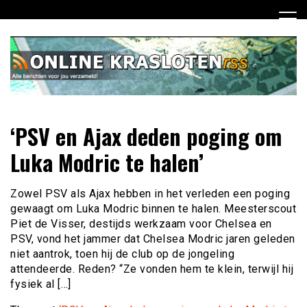
Ga
naar
de
inhoud
Dagelijks het laatste nieuws rondom online krasloten voor
Online Krasloten RSS
‘PSV en Ajax deden poging om
jou verzameld
Luka Modric te halen’
Zowel PSV als Ajax hebben in het verleden een poging
gewaagt om Luka Modric binnen te halen. Meesterscout
Piet de Visser, destijds werkzaam voor Chelsea en
PSV, vond het jammer dat Chelsea Modric jaren geleden
niet aantrok, toen hij de club op de jongeling
attendeerde. Reden? “Ze vonden hem te klein, terwijl hij
fysiek al […]