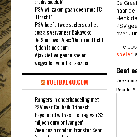
Eredivisieclub’
De Graa
‘PSV wil zaken gaan doen met FC
naar de 
Utrecht’
Henk de
‘PSV heeft twee spelers op het
PSV geen
oog als vervanger Bakayoko’
over Jur
De Snor over Ajax: ‘Door rood licht
rijden is ook dom’
The po
‘Ajax ziet volgende speler
speler’
a
wegvallen voor het seizoen’
Geef e
VOETBAL4U.COM
Je e-mail
Reactie
*
‘Rangers in onderhandeling met
PSV over Couhaib Driouech’
‘Feyenoord wil vast bedrag van 33
miljoen euro ontvangen’
Veen onzin rondom transfer Sean