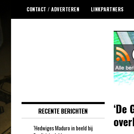
Ga
CONTACT / ADVERTEREN
LINKPARTNERS
naar
de
inhoud
Dagelijks het laatste nieuws
Online Krasloten
rondom online krasloten voor jou
RSS
verzameld
‘De 
RECENTE BERICHTEN
over
‘Hedwiges Maduro in beeld bij