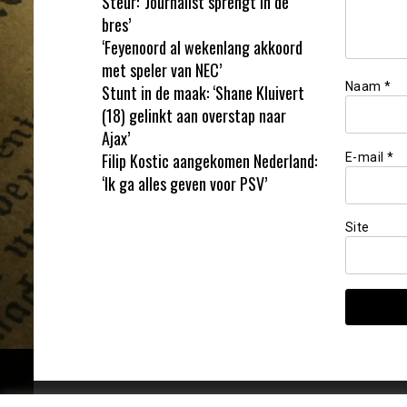
Steur: ‘Journalist sprengt in de
bres’
‘Feyenoord al wekenlang akkoord
met speler van NEC’
Naam
*
Stunt in de maak: ‘Shane Kluivert
(18) gelinkt aan overstap naar
Ajax’
Filip Kostic aangekomen Nederland:
E-mail
*
‘Ik ga alles geven voor PSV’
Site