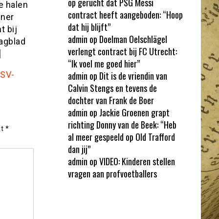
op gerucht dat PSG Messi
e halen
contract heeft aangeboden: “Hoop
iner
dat hij blijft”
 bij
admin
op
Doelman Oelschlägel
Dagblad
verlengt contract bij FC Utrecht:
]
“Ik voel me goed hier”
PSV-
admin
op
Dit is de vriendin van
Calvin Stengs en tevens de
dochter van Frank de Boer
admin
op
Jackie Groenen grapt
richting Donny van de Beek: “Heb
et
*
al meer gespeeld op Old Trafford
dan jij”
admin
op
VIDEO: Kinderen stellen
vragen aan profvoetballers