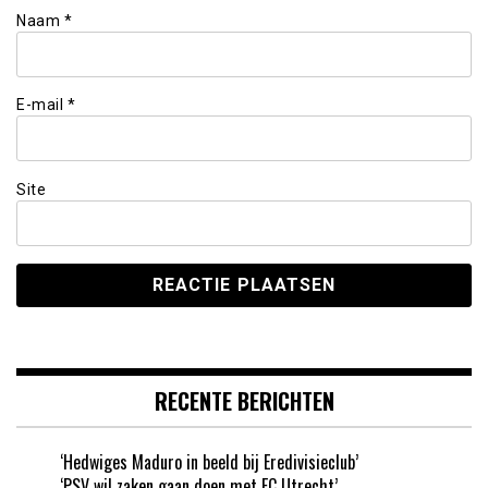
Naam
*
E-mail
*
Site
RECENTE BERICHTEN
‘Hedwiges Maduro in beeld bij Eredivisieclub’
‘PSV wil zaken gaan doen met FC Utrecht’