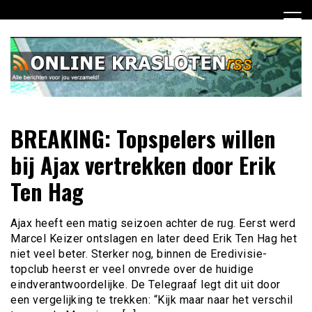
Ga
naar
de
inhoud
Dagelijks het laatste nieuws rondom online krasloten voor
Online Krasloten RSS
BREAKING: Topspelers willen
jou verzameld
bij Ajax vertrekken door Erik
Ten Hag
Ajax heeft een matig seizoen achter de rug. Eerst werd
Marcel Keizer ontslagen en later deed Erik Ten Hag het
niet veel beter. Sterker nog, binnen de Eredivisie-
topclub heerst er veel onvrede over de huidige
eindverantwoordelijke. De Telegraaf legt dit uit door
een vergelijking te trekken: “Kijk maar naar het verschil