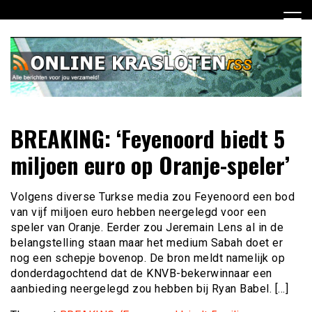
Ga
naar
de
inhoud
Dagelijks het laatste nieuws rondom online krasloten voor
Online Krasloten RSS
BREAKING: ‘Feyenoord biedt 5
jou verzameld
miljoen euro op Oranje-speler’
Volgens diverse Turkse media zou Feyenoord een bod
van vijf miljoen euro hebben neergelegd voor een
speler van Oranje. Eerder zou Jeremain Lens al in de
belangstelling staan maar het medium Sabah doet er
nog een schepje bovenop. De bron meldt namelijk op
donderdagochtend dat de KNVB-bekerwinnaar een
aanbieding neergelegd zou hebben bij Ryan Babel. […]