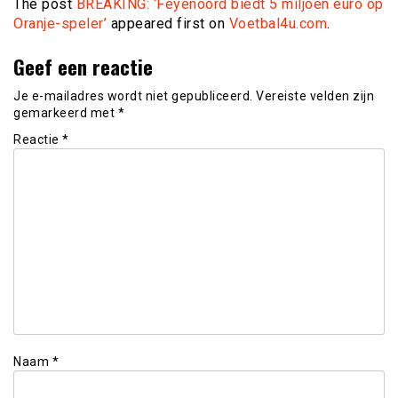
The post
BREAKING: ‘Feyenoord biedt 5 miljoen euro op
Oranje-speler’
appeared first on
Voetbal4u.com
.
Geef een reactie
Je e-mailadres wordt niet gepubliceerd.
Vereiste velden zijn
gemarkeerd met
*
Reactie
*
Naam
*