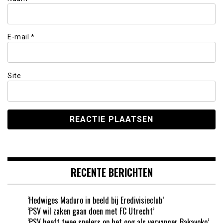
E-mail
*
Site
RECENTE BERICHTEN
‘Hedwiges Maduro in beeld bij Eredivisieclub’
‘PSV wil zaken gaan doen met FC Utrecht’
‘PSV heeft twee spelers op het oog als vervanger Bakayoko’