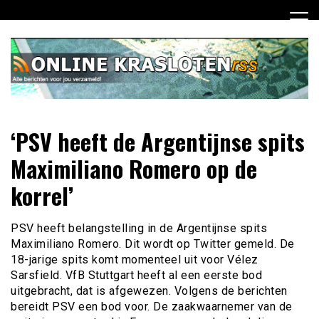
Ga
naar
de
inhoud
Dagelijks het laatste nieuws rondom online krasloten voor
Online Krasloten RSS
‘PSV heeft de Argentijnse spits
jou verzameld
Maximiliano Romero op de
korrel’
PSV heeft belangstelling in de Argentijnse spits
Maximiliano Romero. Dit wordt op Twitter gemeld. De
18-jarige spits komt momenteel uit voor Vélez
Sarsfield. VfB Stuttgart heeft al een eerste bod
uitgebracht, dat is afgewezen. Volgens de berichten
bereidt PSV een bod voor. De zaakwaarnemer van de