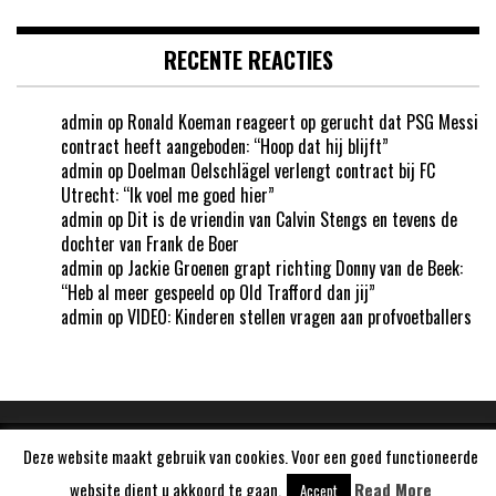
RECENTE REACTIES
admin
op
Ronald Koeman reageert op gerucht dat PSG Messi
contract heeft aangeboden: “Hoop dat hij blijft”
admin
op
Doelman Oelschlägel verlengt contract bij FC
Utrecht: “Ik voel me goed hier”
admin
op
Dit is de vriendin van Calvin Stengs en tevens de
dochter van Frank de Boer
admin
op
Jackie Groenen grapt richting Donny van de Beek:
“Heb al meer gespeeld op Old Trafford dan jij”
admin
op
VIDEO: Kinderen stellen vragen aan profvoetballers
Deze website maakt gebruik van cookies. Voor een goed functioneerde
Aangedreven door
WordPress
website dient u akkoord te gaan.
Read More
Accept