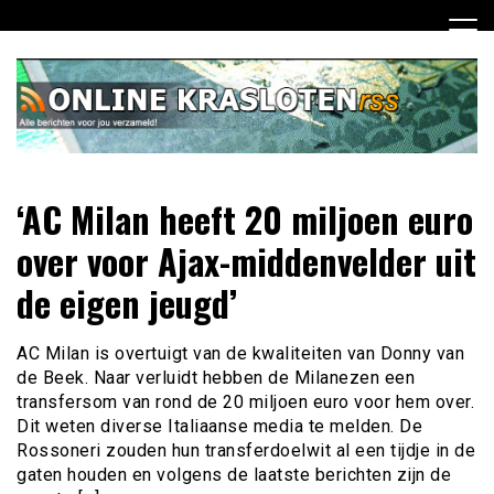
Ga
naar
de
inhoud
Dagelijks het laatste nieuws rondom online krasloten voor
Online Krasloten RSS
‘AC Milan heeft 20 miljoen euro
jou verzameld
over voor Ajax-middenvelder uit
de eigen jeugd’
AC Milan is overtuigt van de kwaliteiten van Donny van
de Beek. Naar verluidt hebben de Milanezen een
transfersom van rond de 20 miljoen euro voor hem over.
Dit weten diverse Italiaanse media te melden. De
Rossoneri zouden hun transferdoelwit al een tijdje in de
gaten houden en volgens de laatste berichten zijn de