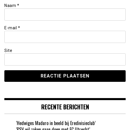
Naam
*
E-mail
*
Site
RECENTE BERICHTEN
‘Hedwiges Maduro in beeld bij Eredivisieclub’
‘PSV wil zaken gaan doen met FC Utrecht’