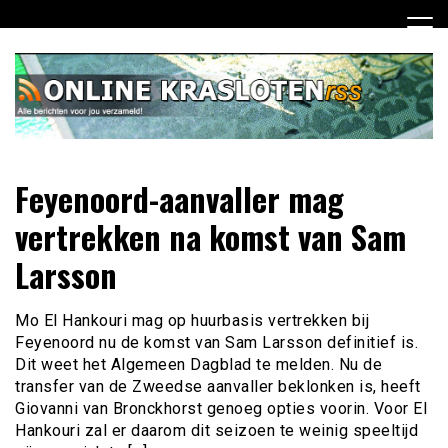
Ga
naar
de
inhoud
Dagelijks het laatste nieuws rondom online krasloten voor
Online Krasloten RSS
Feyenoord-aanvaller mag
jou verzameld
vertrekken na komst van Sam
Larsson
Mo El Hankouri mag op huurbasis vertrekken bij
Feyenoord nu de komst van Sam Larsson definitief is.
Dit weet het Algemeen Dagblad te melden. Nu de
transfer van de Zweedse aanvaller beklonken is, heeft
Giovanni van Bronckhorst genoeg opties voorin. Voor El
Hankouri zal er daarom dit seizoen te weinig speeltijd