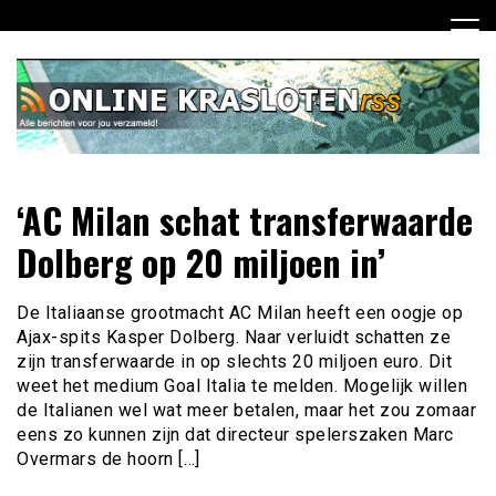
Ga
naar
de
inhoud
Dagelijks het laatste nieuws rondom online krasloten voor
Online Krasloten RSS
‘AC Milan schat transferwaarde
jou verzameld
Dolberg op 20 miljoen in’
De Italiaanse grootmacht AC Milan heeft een oogje op
Ajax-spits Kasper Dolberg. Naar verluidt schatten ze
zijn transferwaarde in op slechts 20 miljoen euro. Dit
weet het medium Goal Italia te melden. Mogelijk willen
de Italianen wel wat meer betalen, maar het zou zomaar
eens zo kunnen zijn dat directeur spelerszaken Marc
Overmars de hoorn […]