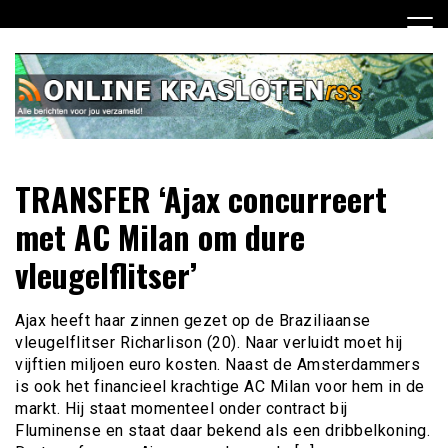
Ga
naar
de
inhoud
Dagelijks het laatste nieuws rondom online krasloten voor
Online Krasloten RSS
TRANSFER ‘Ajax concurreert
jou verzameld
met AC Milan om dure
vleugelflitser’
Ajax heeft haar zinnen gezet op de Braziliaanse
vleugelflitser Richarlison (20). Naar verluidt moet hij
vijftien miljoen euro kosten. Naast de Amsterdammers
is ook het financieel krachtige AC Milan voor hem in de
markt. Hij staat momenteel onder contract bij
Fluminense en staat daar bekend als een dribbelkoning.