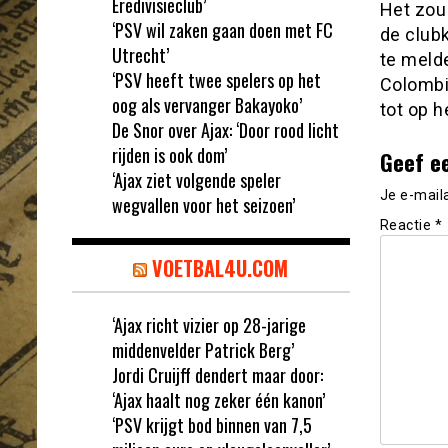
Eredivisieclub’
Het zou
‘PSV wil zaken gaan doen met FC
de club
Utrecht’
te melde
‘PSV heeft twee spelers op het
Colombi
oog als vervanger Bakayoko’
tot op h
De Snor over Ajax: ‘Door rood licht
rijden is ook dom’
Geef e
‘Ajax ziet volgende speler
Je e-mail
wegvallen voor het seizoen’
Reactie
*
VOETBAL4U.COM
‘Ajax richt vizier op 28-jarige
middenvelder Patrick Berg’
Jordi Cruijff dendert maar door:
‘Ajax haalt nog zeker één kanon’
‘PSV krijgt bod binnen van 7,5