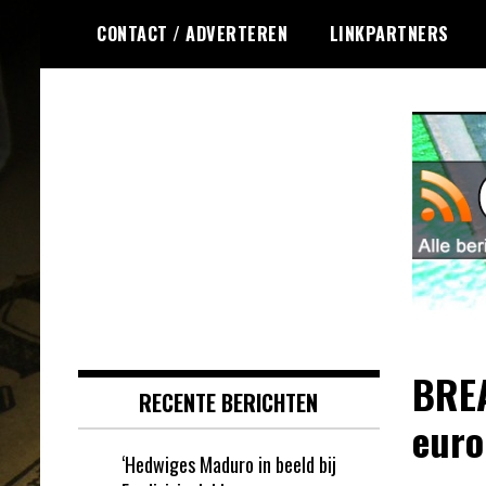
Ga
CONTACT / ADVERTEREN
LINKPARTNERS
naar
de
inhoud
Dagelijks het laatste nieuws
Online Krasloten
rondom online krasloten voor jou
RSS
verzameld
BREA
RECENTE BERICHTEN
euro
‘Hedwiges Maduro in beeld bij