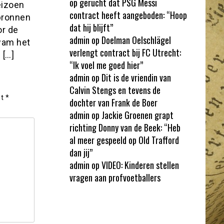
op gerucht dat PSG Messi
eizoen
contract heeft aangeboden: “Hoop
 bronnen
dat hij blijft”
or de
admin
op
Doelman Oelschlägel
wam het
verlengt contract bij FC Utrecht:
 […]
“Ik voel me goed hier”
admin
op
Dit is de vriendin van
Calvin Stengs en tevens de
et
*
dochter van Frank de Boer
admin
op
Jackie Groenen grapt
richting Donny van de Beek: “Heb
al meer gespeeld op Old Trafford
dan jij”
admin
op
VIDEO: Kinderen stellen
vragen aan profvoetballers