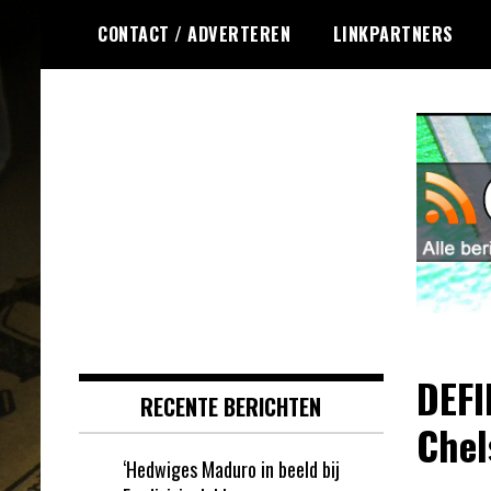
Ga
CONTACT / ADVERTEREN
LINKPARTNERS
naar
de
inhoud
Dagelijks het laatste nieuws
Online Krasloten
rondom online krasloten voor jou
RSS
verzameld
DEFI
RECENTE BERICHTEN
Chel
‘Hedwiges Maduro in beeld bij