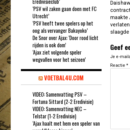
Eredivisieclub’
Daishaw
‘PSV wil zaken gaan doen met FC
contract
Utrecht’
maakte A
‘PSV heeft twee spelers op het
verlate
oog als vervanger Bakayoko’
slaagde 
De Snor over Ajax: ‘Door rood licht
rijden is ook dom’
Geef e
‘Ajax ziet volgende speler
Je e-mail
wegvallen voor het seizoen’
Reactie
*
VOETBAL4U.COM
VIDEO: Samenvatting PSV –
Fortuna Sittard (2-2 Eredivisie)
VIDEO: Samenvatting NEC –
Telstar (1-2 Eredivisie)
‘Ajax haalt met hem een speler van