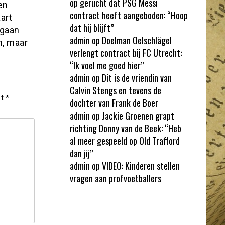
op gerucht dat PSG Messi
en
contract heeft aangeboden: “Hoop
art
dat hij blijft”
 gaan
admin
op
Doelman Oelschlägel
n, maar
verlengt contract bij FC Utrecht:
“Ik voel me goed hier”
admin
op
Dit is de vriendin van
Calvin Stengs en tevens de
et
*
dochter van Frank de Boer
admin
op
Jackie Groenen grapt
richting Donny van de Beek: “Heb
al meer gespeeld op Old Trafford
dan jij”
admin
op
VIDEO: Kinderen stellen
vragen aan profvoetballers