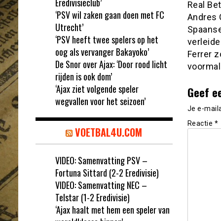
Eredivisieclub’
Real Be
‘PSV wil zaken gaan doen met FC
Andres 
Utrecht’
Spaanse
‘PSV heeft twee spelers op het
verleid
oog als vervanger Bakayoko’
Ferrer 
De Snor over Ajax: ‘Door rood licht
voormal
rijden is ook dom’
‘Ajax ziet volgende speler
Geef e
wegvallen voor het seizoen’
Je e-mail
Reactie
*
VOETBAL4U.COM
VIDEO: Samenvatting PSV –
Fortuna Sittard (2-2 Eredivisie)
VIDEO: Samenvatting NEC –
Telstar (1-2 Eredivisie)
‘Ajax haalt met hem een speler van