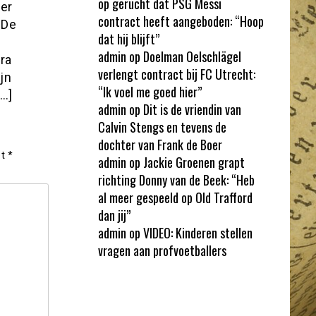
op gerucht dat PSG Messi
der
contract heeft aangeboden: “Hoop
 De
dat hij blijft”
n
admin
op
Doelman Oelschlägel
ra
verlengt contract bij FC Utrecht:
jn
“Ik voel me goed hier”
[…]
admin
op
Dit is de vriendin van
Calvin Stengs en tevens de
dochter van Frank de Boer
et
*
admin
op
Jackie Groenen grapt
richting Donny van de Beek: “Heb
al meer gespeeld op Old Trafford
dan jij”
admin
op
VIDEO: Kinderen stellen
vragen aan profvoetballers