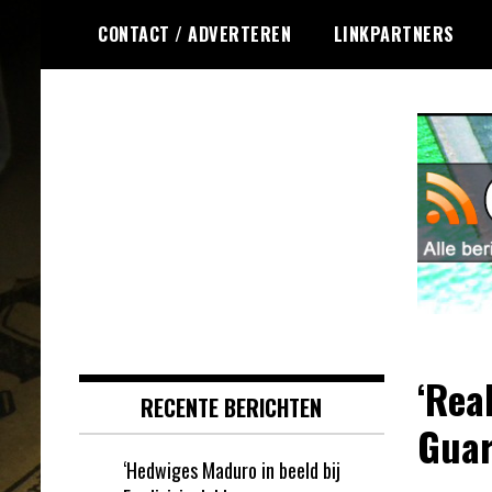
Ga
CONTACT / ADVERTEREN
LINKPARTNERS
naar
de
inhoud
Dagelijks het laatste nieuws
Online Krasloten
rondom online krasloten voor jou
RSS
verzameld
‘Rea
RECENTE BERICHTEN
Guar
‘Hedwiges Maduro in beeld bij