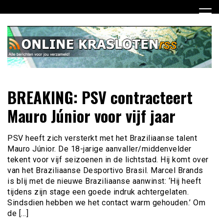
Ga
naar
de
inhoud
Dagelijks het laatste nieuws rondom online krasloten voor
Online Krasloten RSS
BREAKING: PSV contracteert
jou verzameld
Mauro Júnior voor vijf jaar
PSV heeft zich versterkt met het Braziliaanse talent
Mauro Júnior. De 18-jarige aanvaller/middenvelder
tekent voor vijf seizoenen in de lichtstad. Hij komt over
van het Braziliaanse Desportivo Brasil. Marcel Brands
is blij met de nieuwe Braziliaanse aanwinst: ‘Hij heeft
tijdens zijn stage een goede indruk achtergelaten.
Sindsdien hebben we het contact warm gehouden.’ Om
de […]