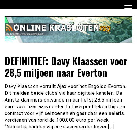
Ga
naar
de
inhoud
Dagelijks het laatste nieuws rondom online krasloten voor
Online Krasloten RSS
DEFINITIEF: Davy Klaassen voor
jou verzameld
28,5 miljoen naar Everton
Davy Klaassen verruilt Ajax voor het Engelse Everton.
Dit melden beide clubs via haar digitale kanalen. De
Amsterdammers ontvangen maar liefst 28,5 miljoen
euro voor haar aanvoerder. In Liverpool tekent hij een
contract voor vijf seizoenen en gaat daar een salaris
verdienen van rond de 100.000 euro per week.
“Natuurlijk hadden wij onze aanvoerder liever […]