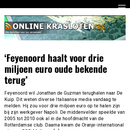
Ga
naar
de
inhoud
Dagelijks het laatste nieuws rondom online krasloten voor
Online Krasloten RSS
‘Feyenoord haalt voor drie
jou verzameld
miljoen euro oude bekende
terug’
Feyenoord wil Jonathan de Guzman terughalen naar De
Kuip. Dit weten diverse Italiaanse media vandaag te
melden. Hij zou voor drie miljoen euro op te halen zijn
bij zijn werkgever Napoli. De middenvelder speelde van
2005 tot 2010 ook al in de hoofdmacht van de
Rotterdamse club. Daarna kwam de Oranje-international