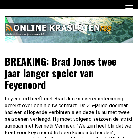
Ga
naar
de
inhoud
Dagelijks het laatste nieuws rondom online krasloten voor
Online Krasloten RSS
BREAKING: Brad Jones twee
jou verzameld
jaar langer speler van
Feyenoord
Feyenoord heeft met Brad Jones overeenstemming
bereikt over een nieuw contract. De 35-jarige doelman
had een aflopende verbintenis en deze is nu met twee
seizoenen verlengd. Hij moet volgend seizoen de strijd
aangaan met Kenneth Vermeer. “We zijn heel blij dat we
Brad voor Feyenoord hebben kunnen behouden”,