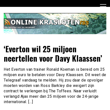
Ga
naar
de
inhoud
Dagelijks het laatste nieuws rondom online krasloten voor
Online Krasloten RSS
‘Everton wil 25 miljoen
jou verzameld
neertellen voor Davy Klaassen’
Het Everton van trainer Ronald Koeman is bereid om 25
miljoen euro te betalen voor Davy Klaassen. Dit weet de
Telegraaf vandaag te melden. Hij zou daar de opvolger
moeten worden van Ross Barkley die weigert zijn
contract te verlengen bij The Toffees. Naar verluidt
verlangd Ajax meer dan 25 miljoen voor de 24-jarige
international. […]