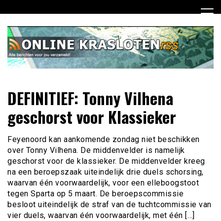
Ga
naar
de
inhoud
Dagelijks het laatste nieuws rondom online krasloten voor
Online Krasloten RSS
DEFINITIEF: Tonny Vilhena
jou verzameld
geschorst voor Klassieker
Feyenoord kan aankomende zondag niet beschikken
over Tonny Vilhena. De middenvelder is namelijk
geschorst voor de klassieker. De middenvelder kreeg
na een beroepszaak uiteindelijk drie duels schorsing,
waarvan één voorwaardelijk, voor een elleboogstoot
tegen Sparta op 5 maart. De beroepscommissie
besloot uiteindelijk de straf van de tuchtcommissie van
vier duels, waarvan één voorwaardelijk, met één […]