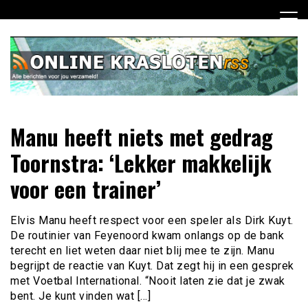
Ga
naar
de
inhoud
Dagelijks het laatste nieuws rondom online krasloten voor
Online Krasloten RSS
Manu heeft niets met gedrag
jou verzameld
Toornstra: ‘Lekker makkelijk
voor een trainer’
Elvis Manu heeft respect voor een speler als Dirk Kuyt.
De routinier van Feyenoord kwam onlangs op de bank
terecht en liet weten daar niet blij mee te zijn. Manu
begrijpt de reactie van Kuyt. Dat zegt hij in een gesprek
met Voetbal International. “Nooit laten zie dat je zwak
bent. Je kunt vinden wat […]